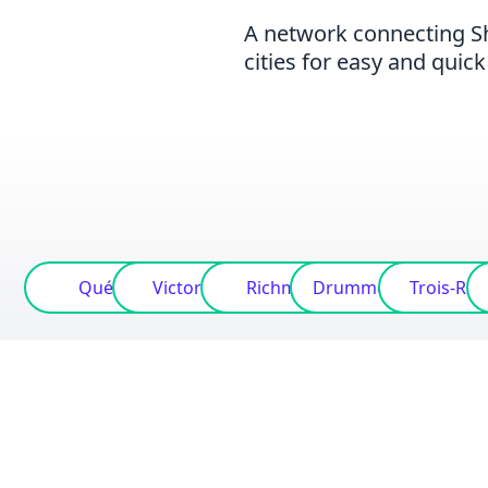
A network connecting Sh
cities for easy and quick
Québec
Victoriaville
Richmond
Drummondville
Trois-Riv