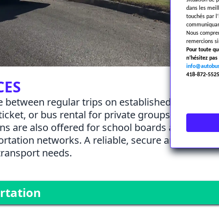
situation de 
dans les meil
touchés par l
communiquant
Nous compreno
remercions si
Pour toute q
n’hésitez pa
info@autobus
418-872-552
CES
 between regular trips on established lines, acce
ticket, or bus rental for private groups. Adapted
ons are also offered for school boards and urban 
rtation networks. A reliable, secure and flexible
 transport needs.
ortation