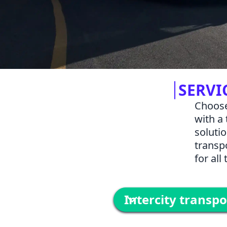
SERVI
Choose
with a 
soluti
transpo
for all
Intercity transp