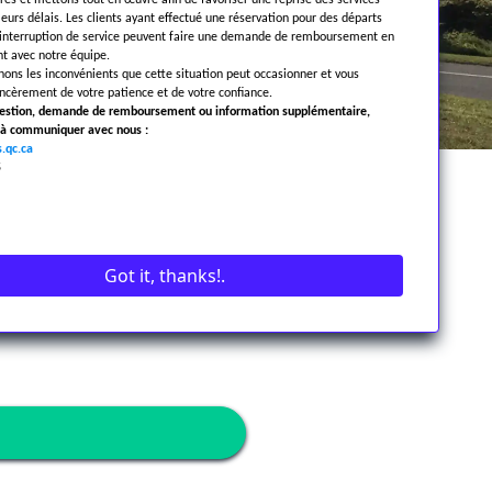
près et mettons tout en œuvre afin de favoriser une reprise des services
leurs délais. Les clients ayant effectué une réservation pour des départs
’interruption de service peuvent faire une demande de remboursement en
 avec notre équipe.
ns les inconvénients que cette situation peut occasionner et vous
ncèrement de votre patience et de votre confiance.
uestion, demande de remboursement ou information supplémentaire,
s à communiquer avec nous :
.qc.ca
5
ssible
Got it, thanks!.
public
 service