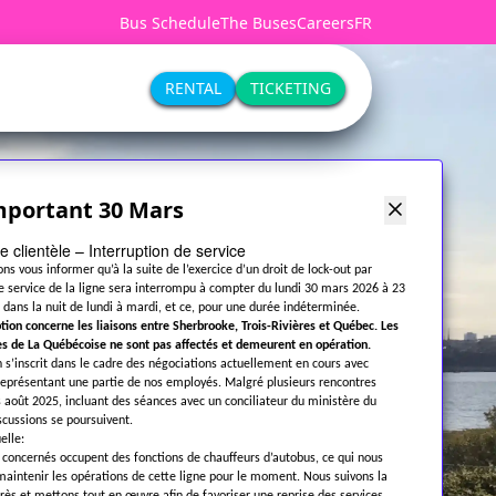
Bus Schedule
The Buses
Careers
FR
RENTAL
TICKETING
mportant 30 Mars
e clientèle – Interruption de service
ns vous informer qu’à la suite de l’exercice d’un droit de lock-out par
le service de la ligne sera interrompu à compter du lundi 30 mars 2026 à 23
, dans la nuit de lundi à mardi, et ce, pour une durée indéterminée.
ption concerne les liaisons entre Sherbrooke, Trois-Rivières et Québec. Les
es de La Québécoise ne sont pas affectés et demeurent en opération.
n s’inscrit dans le cadre des négociations actuellement en cours avec
 représentant une partie de nos employés. Malgré plusieurs rencontres
 août 2025, incluant des séances avec un conciliateur du ministère du
iscussions se poursuivent.
elle:
concernés occupent des fonctions de chauffeurs d’autobus, ce qui nous
intenir les opérations de cette ligne pour le moment. Nous suivons la