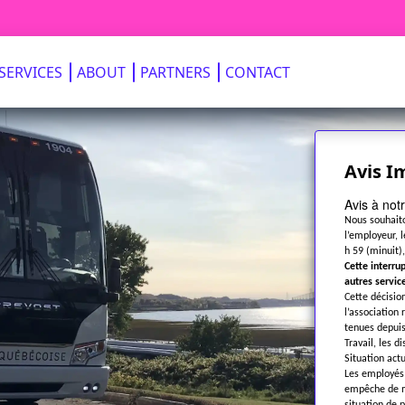
SERVICES
ABOUT
PARTNERS
CONTACT
Avis I
Avis à notr
Nous souhaito
l’employeur, 
h 59 (minuit)
Cette interru
autres servic
Cette décisio
l’association
tenues depuis
Travail, les d
Situation actu
Les employés 
empêche de ma