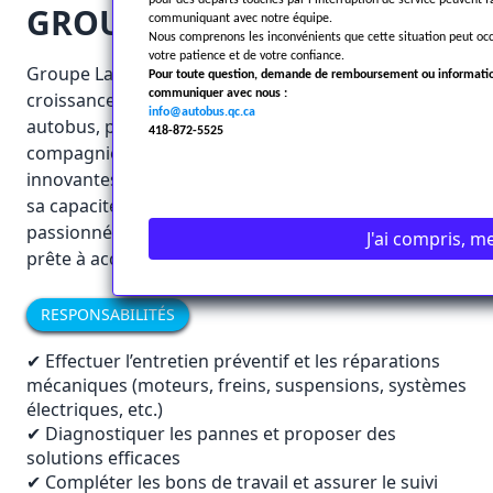
pour des départs touchés par l’interruption de service peuven
GROUPE LA QUÉBÉCOISE
communiquant avec notre équipe.
Nous comprenons les inconvénients que cette situation peut oc
votre patience et de votre confiance.
Groupe La Québécoise est une entreprise en pleine
Pour toute question, demande de remboursement ou informatio
communiquer avec nous :
croissance. Spécialisée dans le transport par
info@autobus.qc.ca
autobus, par avion ainsi que par hélicoptères, cette
418-872-5525
compagnie se démarque par ses solutions
innovantes. La force du Groupe La Québécoise est
sa capacité d’adaptation. Son équipe composée de
passionnés de performance est impressionnante et
J'ai compris, me
prête à accueillir un nouveau membre.
RESPONSABILITÉS
✔ Effectuer l’entretien préventif et les réparations
mécaniques (moteurs, freins, suspensions, systèmes
électriques, etc.)
✔ Diagnostiquer les pannes et proposer des
solutions efficaces
✔ Compléter les bons de travail et assurer le suivi