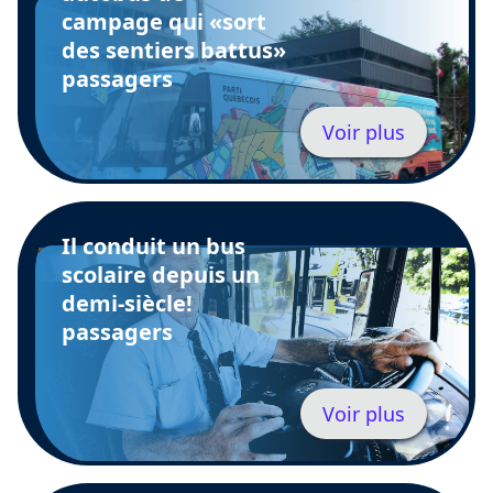
campage qui «sort
des sentiers battus»
passagers
Voir plus
Il conduit un bus
scolaire depuis un
demi-siècle!
passagers
Voir plus