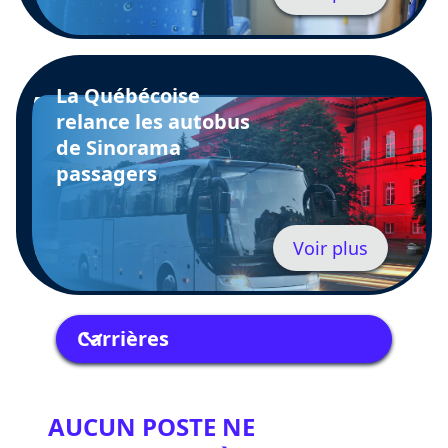
La Québécoise
relance les autobus
de Sinorama
passagers
Voir plus
Carrières
AUCUN POSTE NE