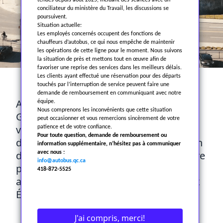
tenues depuis août 2025, incluant des séances avec un
conciliateur du ministère du Travail, les discussions se
poursuivent.
Situation actuelle:
Les employés concernés occupent des fonctions de
chauffeurs d’autobus, ce qui nous empêche de maintenir
les opérations de cette ligne pour le moment. Nous suivons
la situation de près et mettons tout en œuvre afin de
favoriser une reprise des services dans les meilleurs délais.
Les clients ayant effectué une réservation pour des départs
À PROPOS
touchés par l’interruption de service peuvent faire une
demande de remboursement en communiquant avec notre
Autobus La Québécoise fait partie du
équipe.
Nous comprenons les inconvénients que cette situation
Groupe La Québécoise, composé d’une
peut occasionner et vous remercions sincèrement de votre
vingtaine de sociétés actives dans le
patience et de votre confiance.
Pour toute question, demande de remboursement ou
domaine du transport terrestre et aérien
information supplémentaire, n’hésitez pas à communiquer
de personnes. La société a pour territoire
avec nous :
info@autobus.qc.ca
principal le Québec mais elle étend ses
418-872-5525
activités à la grandeur du Canada et aux
État-Unis
J'ai compris, merci!