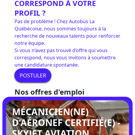
CORRESPOND À VOTRE
PROFIL ?
Pas de problème ! Chez Autobus La
Québécoise, nous sommes toujours à la
recherche de nouveaux talents pour renforcer
notre équipe.
Si vous n’avez pas trouvé d’offre qui vous
correspond, nous vous invitons à soumettre
une candidature spontanée.
POSTULER
Nos offres d'emploi
MÉCANICIEN(NE)
D'AÉRONEF CERTIFIÉ(E) -
SKYJET AVIATION