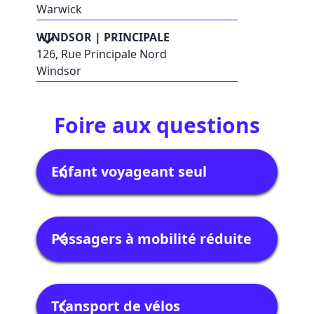
Warwick
WINDSOR | PRINCIPALE
126, Rue Principale Nord
Windsor
Foire aux questions
Enfant voyageant seul
Un enfant âgé de 8 à 12 ans peut
voyager seul à bord de nos autobus. Il
Passagers à mobilité réduite
pourra effectuer un trajet aller simple
en toute sécurité, à condition qu’une
personne responsable soit présente
pour l’accueillir à son arrivée. En cas de
Transport de vélos