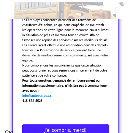
tenues depuis août 2025, incluant des séances avec un
conciliateur du ministère du Travail, les discussions se
poursuivent.
Situation actuelle:
Les employés concernés occupent des fonctions de
chauffeurs d’autobus, ce qui nous empêche de maintenir
les opérations de cette ligne pour le moment. Nous suivons
la situation de près et mettons tout en œuvre afin de
favoriser une reprise des services dans les meilleurs délais.
• Compartiments à bagages extérieurs *
Les clients ayant effectué une réservation pour des départs
touchés par l’interruption de service peuvent faire une
• Porte-bagages intérieurs *
demande de remboursement en communiquant avec notre
équipe.
• Système télémétrie et géolocalisation *
Nous comprenons les inconvénients que cette situation
peut occasionner et vous remercions sincèrement de votre
• Air climatisé *
patience et de votre confiance.
Pour toute question, demande de remboursement ou
• Chauffage
information supplémentaire, n’hésitez pas à communiquer
avec nous :
• Sièges doubles pour 48 passagers
info@autobus.qc.ca
418-872-5525
• Microphone
* Sur demande
J'ai compris, merci!
Confort à bord, c’est notre mantra: sièges en cuir