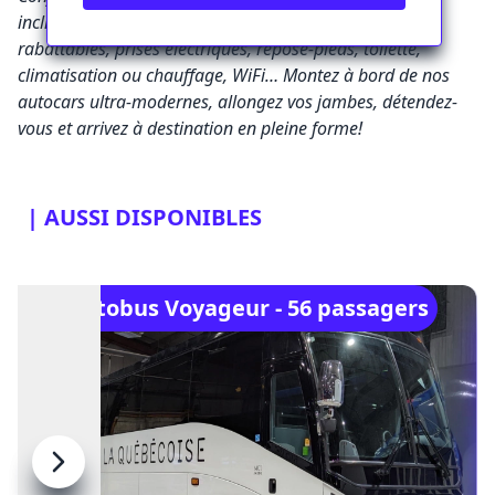
inclinables, accoudoirs, éclairage individuel, tablettes
rabattables, prises électriques, repose-pieds, toilette,
climatisation ou chauffage, WiFi… Montez à bord de nos
autocars ultra-modernes, allongez vos jambes, détendez-
vous et arrivez à destination en pleine forme!
| AUSSI DISPONIBLES
Autobus Voyageur - 56 passagers
Previous
Next